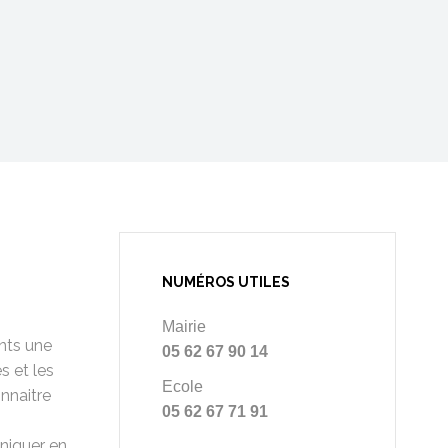
NUMÉROS UTILES
Mairie
ants une
05 62 67 90 14
s et les
Ecole
onnaitre
05 62 67 71 91
uniquer en