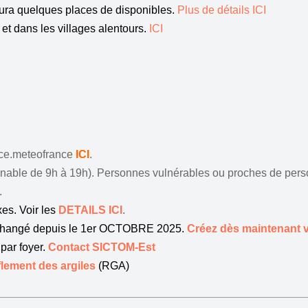
ura quelques places de disponibles.
Plus de détails ICI
et dans les villages alentours.
ICI
ance.meteofrance
ICI
.
gnable de 9h à 19h). Personnes vulnérables ou proches de perso
.
es. Voir les
DETAILS ICI
.
changé depuis le 1er OCTOBRE 2025.
Créez dès maintenant 
par foyer.
Contact SICTOM-Est
flement des argiles
(RGA)